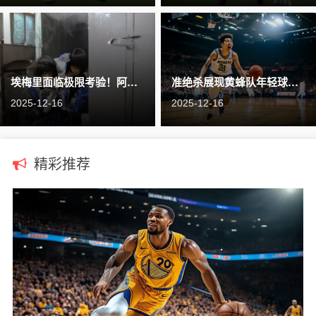
埃梅里面临极限考验！阿斯顿维拉10天3战冲刺欧协联决赛与英超争四
准绝杀展现黄蜂队年轻球员球星潜质，稳定性短板成成长关键
2025-12-16
2025-12-16
精彩推荐