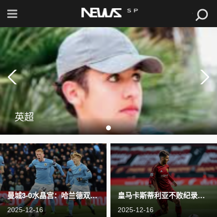
英超
英超
英超
曼城3-0水晶宫：哈兰德双响福登世界波，伊蒂哈德球场奏凯英超积分榜高歌猛进
皇马卡斯蒂利亚不败纪录迎战曼城青年军，青春对决检验未来之星
2025-12-16
2025-12-16