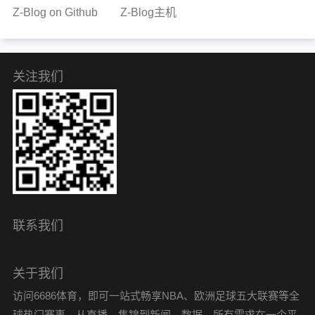
Z-Blog on Github
Z-Blog主机
关注我们
联系我们
关于我们
访问6686体育，即可一站式畅享NBA、欧洲足球五大联赛等全
球热门赛事。从直播、集锦到新闻、数据，所有需求在一个平