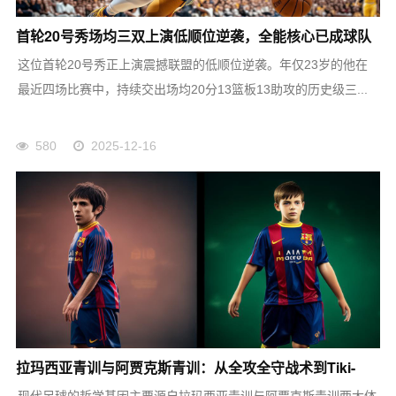
首轮20号秀场均三双上演低顺位逆袭，全能核心已成球队
非卖品
这位首轮20号秀正上演震撼联盟的低顺位逆袭。年仅23岁的他在
最近四场比赛中，持续交出场均20分13篮板13助攻的历史级三...
580
2025-12-16
拉玛西亚青训与阿贾克斯青训：从全攻全守战术到Tiki-
Taka传控的现代足球哲学